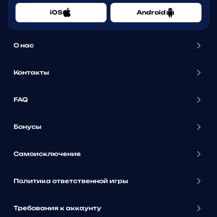
iOS
Android
О нас
Контакты
FAQ
Бонусы
Самоисключение
Политика ответственной игры
Требования к аккаунту