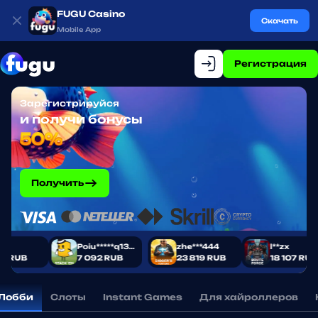
FUGU Casino
Скачать
Mobile App
Регистрация
Зарегистрируйся
и получи бонусы
50%
Получить
Poiu*****q1326
zhe***444
l**zx
Н
7 092 RUB
23 819 RUB
18 107 RUB
1
Лобби
Слоты
Instant Games
Для хайроллеров