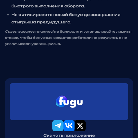
быстрого выполнения оборота.
Не активировать новый бонус до завершения
отыгрыша предыдущего.
Совет:
заранее планируйте банкролл и устанавливайте лимиты
ставок, чтобы бонусные средства работали на результат, а не
увеличивали уровень риска.
Скачать приложение