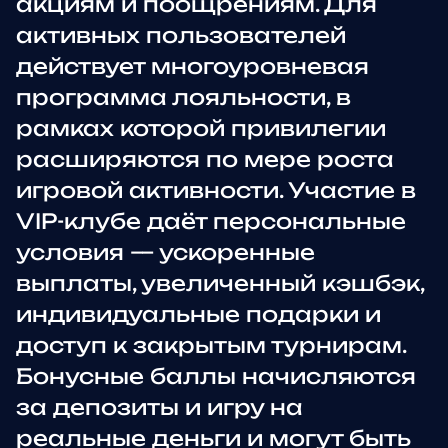
акциям и поощрениям. Для
активных пользователей
действует многоуровневая
программа лояльности, в
рамках которой привилегии
расширяются по мере роста
игровой активности. Участие в
VIP-клубе даёт персональные
условия — ускоренные
выплаты, увеличенный кэшбэк,
индивидуальные подарки и
доступ к закрытым турнирам.
Бонусные баллы начисляются
за депозиты и игру на
реальные деньги и могут быть