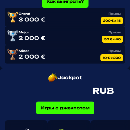
Как выиграть?
Grand
Призы
3 000 €
200 € х 15
Major
Призы
2 000 €
50 € х 40
Minor
Призы
2 000 €
10 € х 200
Jackpot
RUB
1
8
2
3
1
2
8
9
6
Игры с джекпотом