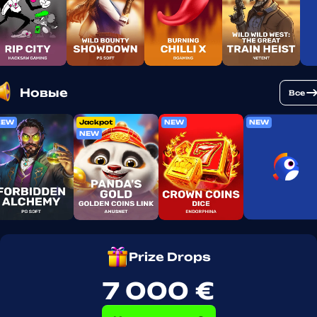
Новые
Все
NEW
Jackpot
NEW
NEW
NEW
Prize Drops
7 000 €