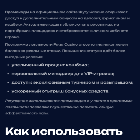
Промокоды
на официальном сайте Фугу Казино открывают
доступ к дополнительным бонусам на депозит, фриспинам и
кэшбэку. Актуальные коды публикуются в рассылках, на
партнёрских площадках и отображаются в личном кабинете
игрока.
Программа лояльности Fugu Casino строится на накоплении
баллов за реальные ставки. Повышение статуса даёт более
выгодные условия:
увеличенный процент кэшбэка;
персональный менеджер для VIP-игроков;
доступ к эксклюзивным турнирам и розыгрышам;
ускоренный отыгрыш бонусных средств.
Регулярное использование промокодов и участие в программе
лояльности позволяют существенно повысить общую
эффективность игры.
Как использовать