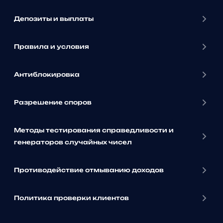
Депозиты и выплаты
Правила и условия
Антиблокировка
Разрешение споров
Методы тестирования справедливости и
генераторов случайных чисел
Противодействие отмыванию доходов
Политика проверки клиентов