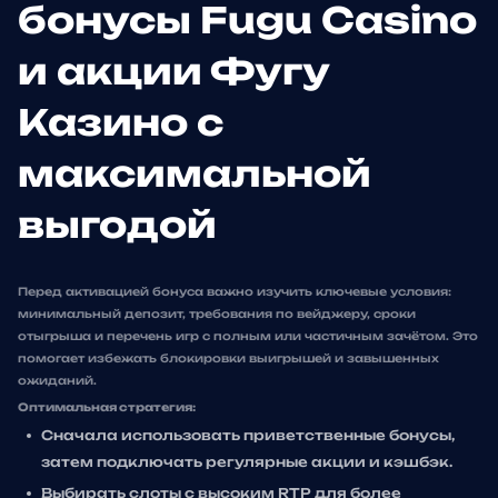
бонусы Fugu Casino
и акции Фугу
Казино с
максимальной
выгодой
Перед активацией бонуса важно изучить ключевые условия:
минимальный депозит, требования по вейджеру, сроки
отыгрыша и перечень игр с полным или частичным зачётом. Это
помогает избежать блокировки выигрышей и завышенных
ожиданий.
Оптимальная стратегия:
Сначала использовать приветственные бонусы,
затем подключать регулярные акции и кэшбэк.
Выбирать слоты с высоким RTP для более