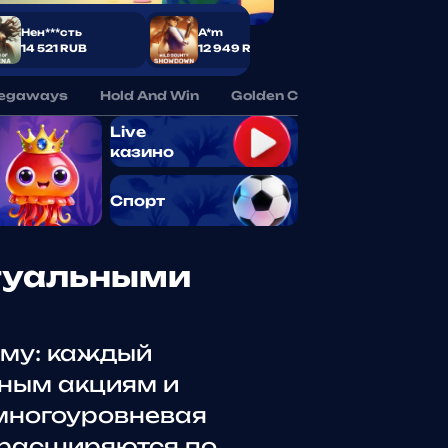
A*m
Ded***yan
diz****uji
12 949 RUB
12 762 RUB
12 299 RUB
egaways
Hold And Win
Golden Coin Link
Risk G
Live
казино
Спорт
ктуальными
ему: каждый
рным акциям и
 многоуровневая
 расширяются по