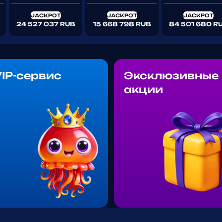
JACKPOT
JACKPOT
JACKPOT
24 527 037 RUB
15 668 798 RUB
84 501 680 R
IP-сервис
Эксклюзивные
Предоставление
Забир
личного менеджера
персональн
акции
и быстрое решение
бону
вопросов 24/7.
и выигрывай при
в акци
и турнира
Регистрация
Регистрация