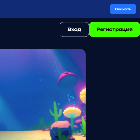
Скачать
Вход
Регистрация