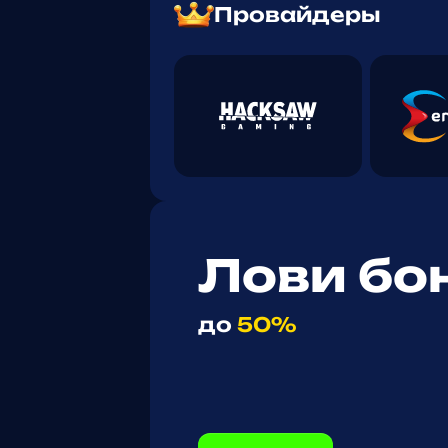
Провайдеры
Лови бо
до
50%