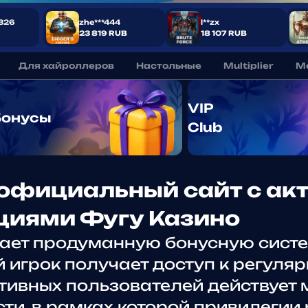
l**zx
Нен***сть
B
18 107 RUB
14 521 RUB
Для хайроллеров
Настольные
Multiplier
M
VIP
Бонусы
Club
 официальный сайт с а
циями Фугу Казино
гает продуманную бонусную сист
 игрок получает доступ к регуля
тивных пользователей действует
ти, в рамках которой привилегии