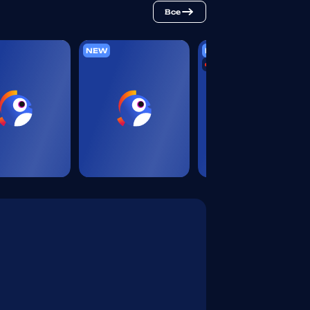
Все
NEW
NEW
LIVE