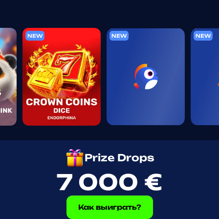
NEW
NEW
NEW
Prize Drops
7 000 €
Как выиграть?